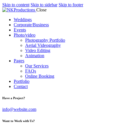
Skip to content
Skip to sidebar
Skip to footer
Close
Weddings
Corporate/Business
Events
Photo/video
Photography Portfolio
Aerial Videography
Video Editing
Animation
Pages
Our Services
FAQs
Online Booking
Portfolio
Contact
Have a Project?
info@website.com
Want to Work with Us?