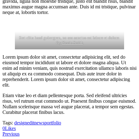
gravida, ligula non molestie tristique, justo elit blandit risus, blandit
maximus augue magna accumsan ante. Duis id mi tristique, pulvinar
neque at, lobortis tortor.
Stet clita kasd gubergren, no sea sanctus est labore et dolore.
By
Kevin Smith
Lorem ipsum dolor sit amet, consectetur adipisicing elit, sed do
eiusmod tempor incididunt ut labore et dolore magna aliqua. Ut
enim ad minim veniam, quis nostrud exercitation ullamco laboris nisi
ut aliquip ex ea commodo consequat. Duis aute irure dolor in
reprehenderit. Lorem ipsum dolor sit amet, consectetur adipiscing
elit.
Etiam vitae leo et diam pellentesque porta. Sed eleifend ultricies
risus, vel rutrum erat commodo ut. Praesent finibus congue euismod.
Nullam scelerisque massa vel augue placerat, a tempor sem egestas.
Curabitur placerat finibus lacus.
Tags:
design
edit
news
portfolio
0
Likes
Post
Previous